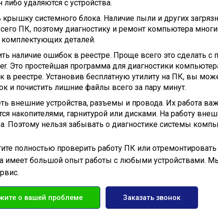
н либо удаляются с устройства.
 крышку системного блока. Наличие пыли и других загрязн
всего ПК, поэтому диагностику и ремонт компьютера многи
 комплектующих деталей.
ть наличие ошибок в реестре. Проще всего это сделать 
ner. Это простейшая программа для диагностики компьюте
к в реестре. Установив бесплатную утилиту на ПК, вы мож
ок и почистить лишние файлы всего за пару минут.
ть внешние устройства, разъемы и провода. Их работа важна
тся накопителями, гарнитурой или дисками. На работу вне
а. Поэтому нельзя забывать о диагностике системы компь
тите полностью проверить работу ПК или отремонтировать 
 имеет большой опыт работы с любыми устройствами. Мы
рвис.
жите о вашей проблеме
Заказать звонок