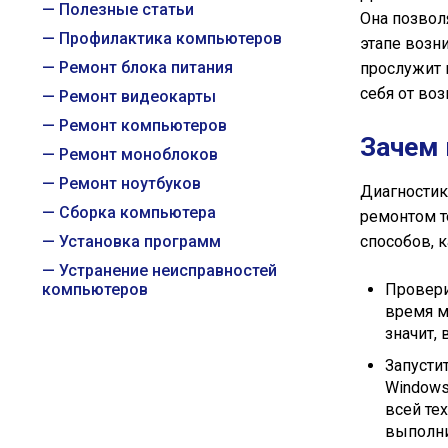
Полезные статьи
Она позвол
Профилактика компьютеров
этапе возн
Ремонт блока питания
прослужит 
себя от во
Ремонт видеокарты
Ремонт компьютеров
Зачем 
Ремонт моноблоков
Ремонт ноутбуков
Диагностик
Сборка компьютера
ремонтом т
Установка программ
способов, 
Устранение неисправностей
компьютеров
Провери
время м
значит,
Запусти
Windows
всей те
выполни