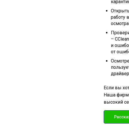
каранти
Открыть
работу 
осмотра
Провери
– CClea
и ошибо
от ошиб
Осмотре
пользуе
драйвер
Если вы хо
Наша фирма
высокий се
Расска