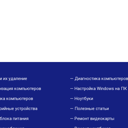
и их удаление
Диагностика компьютеро
изация компьютеров
Настройка Windows на ПК 
йка компьютеров
Ноутбуки
рийные устройства
Полезные статьи
блока питания
Ремонт видеокарты