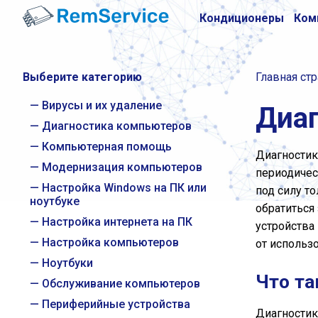
Кондиционеры
Ком
Выберите категорию
Главная ст
Вирусы и их удаление
Диа
Диагностика компьютеров
Компьютерная помощь
Диагностик
Модернизация компьютеров
периодичес
Настройка Windows на ПК или
под силу т
ноутбуке
обратиться
Настройка интернета на ПК
устройства
Настройка компьютеров
от использ
Ноутбуки
Что та
Обслуживание компьютеров
Периферийные устройства
Диагностик