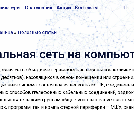
пьютеры
О компании
Акции
Контакты
раница
»
Полезные статьи
льная сеть на компью
обная сеть объединяет сравнительно небольшое количеств
 десятков), находящихся в одном помещении или строении. 
ионная система, состоящая из нескольких ПК, соединенн
ных способов (телефонных кабельных соединений, радиока
пользовательским группам общее использование как комп
пок, программ, так и компьютерной периферии – МФУ, скане