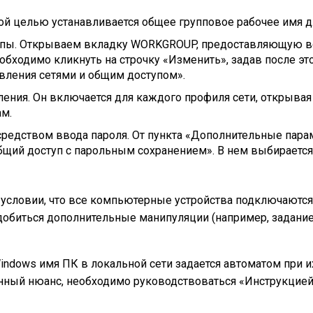
той целью устанавливается общее групповое рабочее имя д
уппы. Открываем вкладку WORKGROUP, предоставляющую 
обходимо кликнуть на строчку «Изменить», задав после э
вления сетями и общим доступом».
ления. Он включается для каждого профиля сети, открывая
м.
редством ввода пароля. От пункта «Дополнительные парам
«Общий доступ с парольным сохранением». В нем выбирает
и условии, что все компьютерные устройства подключаютс
добиться дополнительные манипуляции (например, задание 
ndows имя ПК в локальной сети задается автоматом при их
анный нюанс, необходимо руководствоваться «Инструкцие