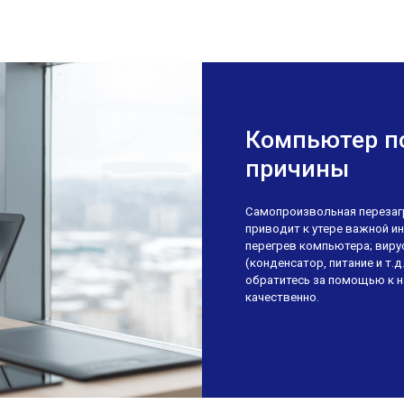
Компьютер по
причины
Самопроизвольная перезагр
приводит к утере важной и
перегрев компьютера; виру
(конденсатор, питание и т.
обратитесь за помощью к 
качественно.