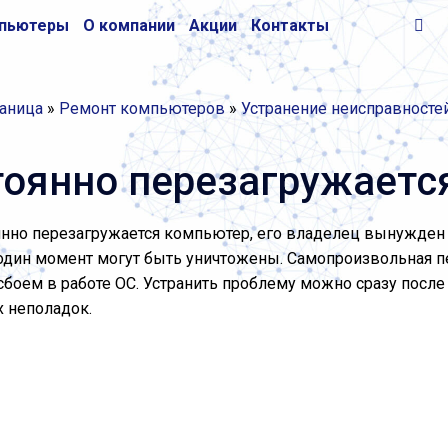
пьютеры
О компании
Акции
Контакты
раница
»
Ремонт компьютеров
»
Устранение неисправност
тоянно перезагружаетс
янно перезагружается компьютер, его владелец вынужден
один момент могут быть уничтожены. Самопроизвольная п
 сбоем в работе ОС. Устранить проблему можно сразу посл
х неполадок.